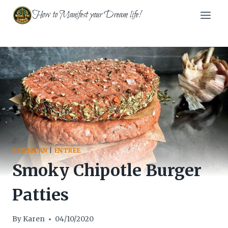
Skip
How to Manifest your Dream life!
to
content
AMERICAN
|
ENTREE
Smoky Chipotle Burger
Patties
By
Karen
04/10/2020